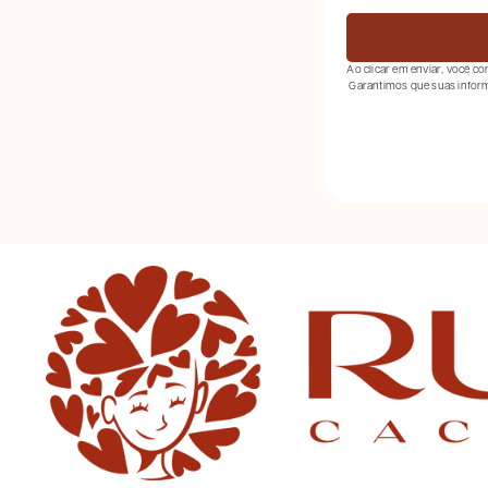
Ao clicar em enviar, você 
Garantimos que suas inform