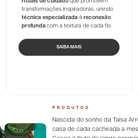
rituais de cuidado
que promovem
transformações inspiradoras, unindo
técnica especializada
à
reconexão
profunda
com a textura de cada fio.
SAIBA MAIS
PRODUTOS
Nascida do sonho da Taísa Arru
casa de cada cacheada a mesm