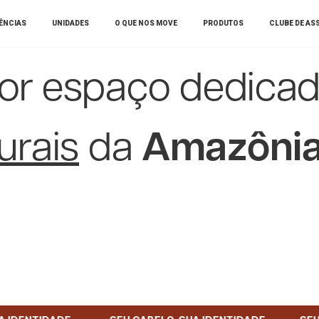
IÊNCIAS
UNIDADES
O QUE NOS MOVE
PRODUTOS
CLUBE DE AS
ior espaço dedica
urais
da
Amazôni