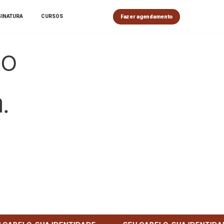
Fazer agendamento
SINATURA
CURSOS
do
a
.