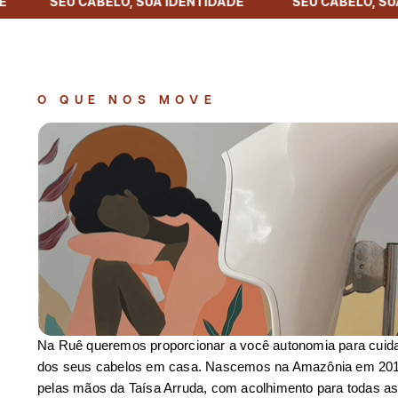
 ‎ ‎ ‎ ‎‎ ‎ ‎ ‎ ‎ ‎ ‎ ‎ ‎ SEU CABELO, SUA IDENTIDADE
‎‎‎‎ ‎ ‎ ‎ ‎ ‎ ‎ ‎ ‎ ‎‎ ‎ ‎ ‎ ‎ ‎ ‎ ‎ ‎ SEU CABELO
O QUE NOS MOVE
Na Ruê queremos proporcionar a você autonomia para cuid
dos seus cabelos em casa. Nascemos na Amazônia em 20
pelas mãos da Taísa Arruda, com acolhimento para todas a