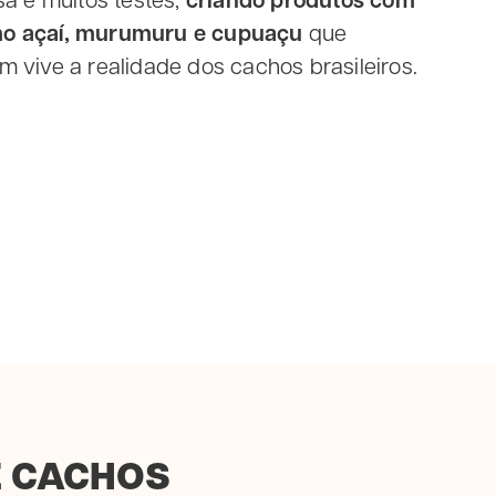
sa e muitos testes,
criando produtos com
mo açaí, murumuru e cupuaçu
que
 vive a realidade dos cachos brasileiros.
Ê CACHOS