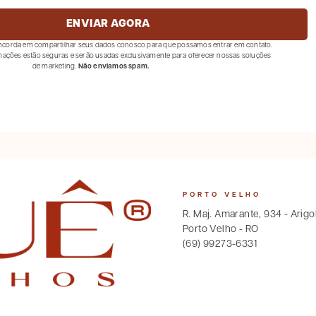
ENVIAR AGORA
concorda em compartilhar seus dados conosco para que possamos entrar em contato.
ações estão seguras e serão usadas exclusivamente para oferecer nossas soluções
de marketing.
Não enviamos spam.
PORTO VELHO
R. Maj. Amarante, 934 - Arigo
Porto Velho - RO
(69) 99273-6331